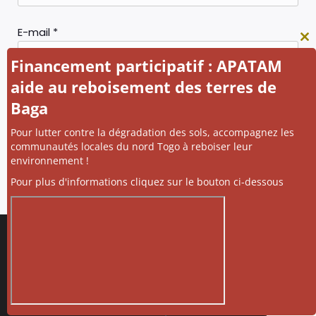
E-mail
*
Cl
thi
Financement participatif : APATAM
mo
aide au reboisement des terres de
Site web
Baga
Pour lutter contre la dégradation des sols, accompagnez les
communautés locales du nord Togo à reboiser leur
environnement !
Pour plus d'informations cliquez sur le bouton ci-dessous
Politique de confidentialité
© 2026 APATAM. Created with
using WordPress and