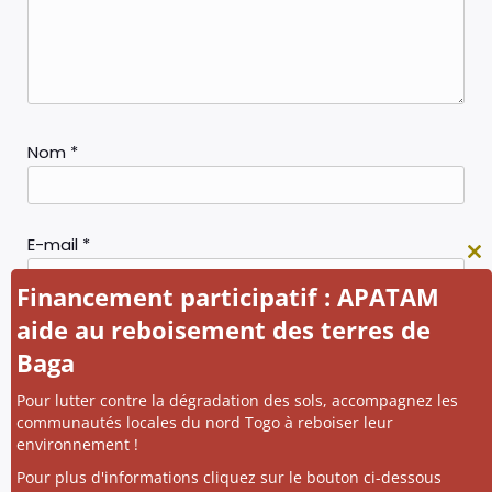
Nom
*
E-mail
*
Cl
thi
Financement participatif : APATAM
mo
aide au reboisement des terres de
Site web
Baga
Pour lutter contre la dégradation des sols, accompagnez les
communautés locales du nord Togo à reboiser leur
environnement !
Pour plus d'informations cliquez sur le bouton ci-dessous