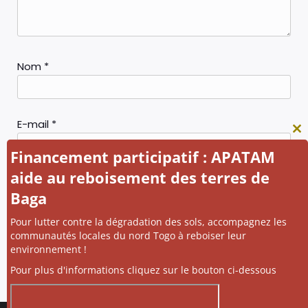
Nom
*
E-mail
*
Cl
thi
Financement participatif : APATAM
mo
aide au reboisement des terres de
Site web
Baga
Pour lutter contre la dégradation des sols, accompagnez les
communautés locales du nord Togo à reboiser leur
environnement !
Pour plus d'informations cliquez sur le bouton ci-dessous